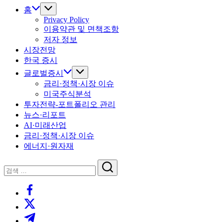
홈
Privacy Policy
이용약관 및 면책조항
저자 정보
시장전망
한국 증시
글로벌증시
금리·정책·시장 이슈
미국주식분석
투자전략-포트폴리오 관리
뉴스·리포트
AI·미래산업
금리·정책·시장 이슈
에너지·원자재
닫
검
기
검
색
https://www.facebook.com/
색
https://twitter.com/
https://t.me/