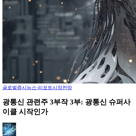
글로벌증시
뉴스·리포트
시장전망
광통신 관련주 3부작 3부: 광통신 슈퍼사
이클 시작인가