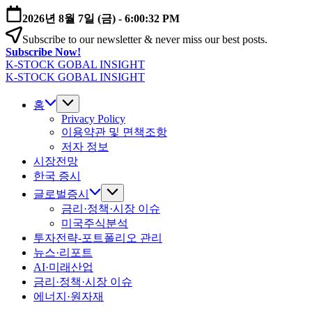
본
2026년 8월 7일 (금)
-
6:00:32 PM
문
Subscribe to our newsletter & never miss our best posts.
으
Subscribe Now!
로
K-STOCK GOBAL INSIGHT
건
글
K-STOCK GOBAL INSIGHT
너
글
로
뛰
로
홈
벌
기
벌
Privacy Policy
증
이용약관 및 면책조항
증
시
저자 정보
시
·
시장전망
·
환
환
한국 증시
율
율
·
글로벌증시
·
금
금리·정책·시장 이슈
금
리
미국주식분석
리
전
투자전략-포트폴리오 관리
전
망
뉴스·리포트
망
분
AI·미래산업
분
석
금리·정책·시장 이슈
석
에너지·원자재