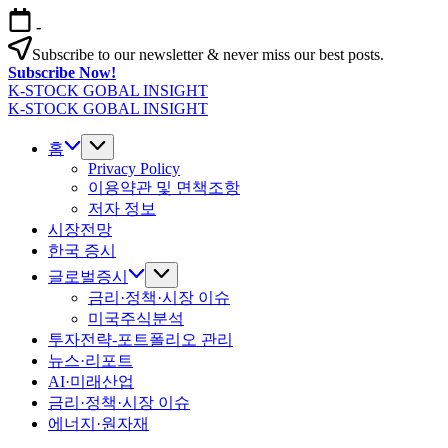
본
-
문
Subscribe to our newsletter & never miss our best posts.
으
Subscribe Now!
로
K-STOCK GOBAL INSIGHT
건
글
K-STOCK GOBAL INSIGHT
너
글
로
뛰
로
홈
벌
기
벌
Privacy Policy
증
이용약관 및 면책조항
증
시
저자 정보
시
·
시장전망
·
환
환
한국 증시
율
율
·
글로벌증시
·
금
금리·정책·시장 이슈
금
리
미국주식분석
리
전
투자전략-포트폴리오 관리
전
망
뉴스·리포트
망
분
AI·미래산업
분
석
금리·정책·시장 이슈
석
에너지·원자재