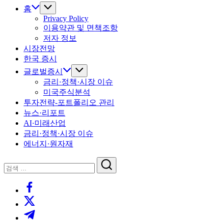
홈
Privacy Policy
이용약관 및 면책조항
저자 정보
시장전망
한국 증시
글로벌증시
금리·정책·시장 이슈
미국주식분석
투자전략-포트폴리오 관리
뉴스·리포트
AI·미래산업
금리·정책·시장 이슈
에너지·원자재
닫
검
기
검
색
https://www.facebook.com/
색
https://twitter.com/
https://t.me/