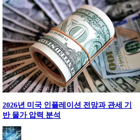
우
드
재
성
장,
데
이
터
센
터
초
호
황
2026년 미국 인플레이션 전망과 관세 기
반 물가 압력 분석