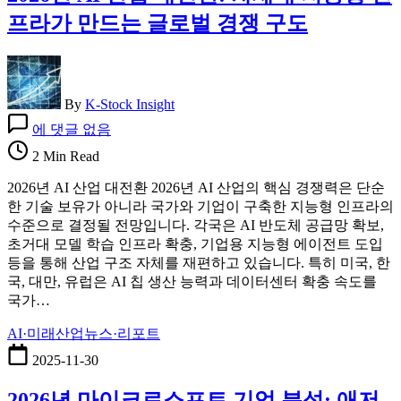
프라가 만드는 글로벌 경쟁 구도
By
K-Stock Insight
2026
에 댓글 없음
년
AI
2 Min Read
산
2026년 AI 산업 대전환 2026년 AI 산업의 핵심 경쟁력은 단순
업
한 기술 보유가 아니라 국가와 기업이 구축한 지능형 인프라의
대
수준으로 결정될 전망입니다. 각국은 AI 반도체 공급망 확보,
전
초거대 모델 학습 인프라 확충, 기업용 지능형 에이전트 도입
환:
등을 통해 산업 구조 자체를 재편하고 있습니다. 특히 미국, 한
차
국, 대만, 유럽은 AI 칩 생산 능력과 데이터센터 확충 속도를
세
국가…
대
지
AI·미래산업
뉴스·리포트
능
형
2025-11-30
인
2026년 마이크로소프트 기업 분석: 애저
프