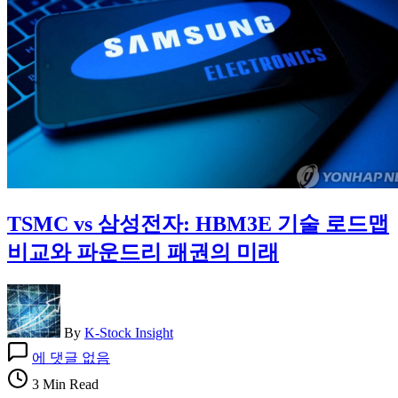
TSMC vs 삼성전자: HBM3E 기술 로드맵
비교와 파운드리 패권의 미래
By
K-Stock Insight
TSMC
에 댓글 없음
vs
삼
3 Min Read