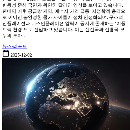
플
변동성 중심 국면과 확연히 달라진 양상을 보이고 있습니다.
레
팬데믹 이후 공급망 제약, 에너지 가격 급등, 지정학적 충격으
이
로 이어진 불안정한 물가 사이클이 점차 안정화되며, 구조적
션
인플레이션과 디스인플레이션 압력이 동시에 존재하는 ‘이중
흐
트랙 환경’으로 진입하고 있습니다. 이는 선진국과 신흥국 모
름
두의 투자…
과
증
뉴스·리포트
시
2025-12-02
영
향
분
석