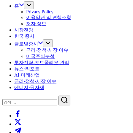
홈
Privacy Policy
이용약관 및 면책조항
저자 정보
시장전망
한국 증시
글로벌증시
금리·정책·시장 이슈
미국주식분석
투자전략-포트폴리오 관리
뉴스·리포트
AI·미래산업
금리·정책·시장 이슈
에너지·원자재
닫
검
기
검
색
https://www.facebook.com/
색
https://twitter.com/
https://t.me/