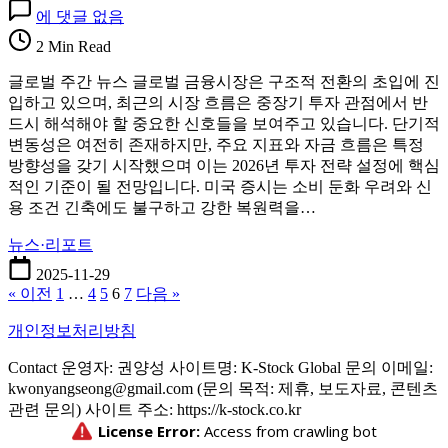
글
에 댓글 없음
로
2 Min Read
벌
주
글로벌 주간 뉴스 글로벌 금융시장은 구조적 전환의 초입에 진
간
입하고 있으며, 최근의 시장 흐름은 중장기 투자 관점에서 반
뉴
드시 해석해야 할 중요한 신호들을 보여주고 있습니다. 단기적
스
변동성은 여전히 존재하지만, 주요 지표와 자금 흐름은 특정
·
방향성을 갖기 시작했으며 이는 2026년 투자 전략 설정에 핵심
리
적인 기준이 될 전망입니다. 미국 증시는 소비 둔화 우려와 신
포
용 조건 긴축에도 불구하고 강한 복원력을…
트:
2026
뉴스·리포트
년
금
2025-11-29
« 이전
1
…
4
5
6
7
다음 »
융
시
개인정보처리방침
장
에
Contact 운영자: 권양성 사이트명: K-Stock Global 문의 이메일:
영
kwonyangseong@gmail.com (문의 목적: 제휴, 보도자료, 콘텐츠
향
관련 문의) 사이트 주소: https://k-stock.co.kr
을
미