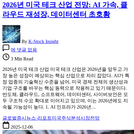
2026년 미국 테크 산업 전망: AI 가속, 클
라우드 재성장, 데이터센터 초호황
By
K-Stock Insight
2026
에 댓글 없음
년
미
3 Min Read
국
2026년 미국 테크 산업 미국 테크 산업은 2026년을 앞두고 가
테
장 높은 성장이 예상되는 핵심 산업으로 자리 잡았다. AI가 특
크
정 업종의 기술혁신 수준을 넘어, 미국 경제 전체의 생산성과
산
기업 구조를 바꾸는 핵심 동력으로 작용하고 있기 때문이다.
업
반도체, 클라우드, 소프트웨어, 데이터센터, 사이버보안은 모
전
두 구조적 수요 확대로 이어지고 있으며, 이는 2026년에도 지
망:
속될 가능성이 높다. 1. AI 인프라가 2026년…
AI
가
글로벌증시
뉴스·리포트
미국주식분석
시장전망
속,
클
2025-12-06
라