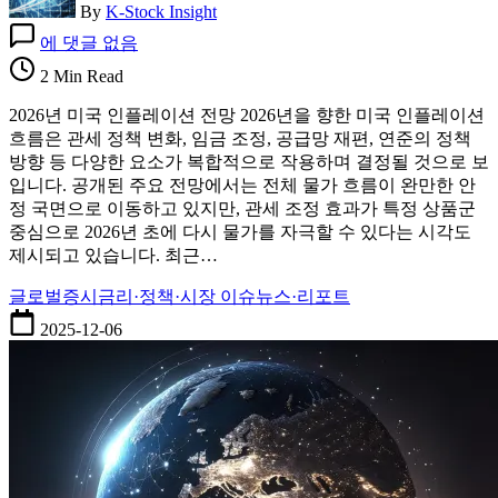
By
K-Stock Insight
2026
에 댓글 없음
년
미
2 Min Read
국
2026년 미국 인플레이션 전망 2026년을 향한 미국 인플레이션
인
흐름은 관세 정책 변화, 임금 조정, 공급망 재편, 연준의 정책
플
방향 등 다양한 요소가 복합적으로 작용하며 결정될 것으로 보
레
입니다. 공개된 주요 전망에서는 전체 물가 흐름이 완만한 안
이
정 국면으로 이동하고 있지만, 관세 조정 효과가 특정 상품군
션
중심으로 2026년 초에 다시 물가를 자극할 수 있다는 시각도
전
제시되고 있습니다. 최근…
망
과
글로벌증시
금리·정책·시장 이슈
뉴스·리포트
관
2025-12-06
세
기
반
물
가
압
력
분