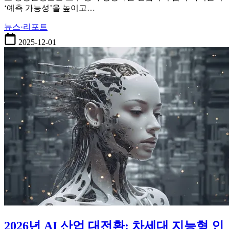
자
‘예측 가능성’을 높이고…
심
리
뉴스·리포트
변
2025-12-01
화
핵
심
분
석
2026년 AI 산업 대전환: 차세대 지능형 인