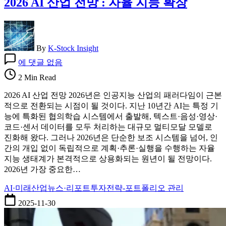
2026 AI 산업 전망 : 자율 지능 확장
(Azure)
와
코
파
일
By
K-Stock Insight
럿
2026
에 댓글 없음
의
AI
미
산
2 Min Read
래
업
2026 AI 산업 전망 2026년은 인공지능 산업의 패러다임이 근본
가
전
적으로 전환되는 시점이 될 것이다. 지난 10년간 AI는 특정 기
치
망
능에 특화된 협의학습 시스템에서 출발해, 텍스트·음성·영상·
:
코드·센서 데이터를 모두 처리하는 대규모 멀티모달 모델로
자
진화해 왔다. 그러나 2026년은 단순한 보조 시스템을 넘어, 인
율
간의 개입 없이 독립적으로 계획·추론·실행을 수행하는 자율
지
지능 생태계가 본격적으로 상용화되는 원년이 될 전망이다.
능
2026년 가장 중요한…
확
장
AI·미래산업
뉴스·리포트
투자전략-포트폴리오 관리
2025-11-30