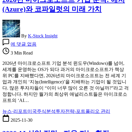
라
(Azure)와 코파일럿의 미래 가치
가
만
드
는
글
By
K-Stock Insight
2026
로
에 댓글 없음
년
벌
마
3 Min Read
경
이
쟁
2026년 마이크로소프트 기업 분석 윈도우(Windows)를 넘어,
크
구
세계를 운영하는 OS가 되다 과거의 마이크로소프트가 책상
로
도
위 PC를 지배했다면, 2026년의 마이크로소프트는 전 세계 기
소
업과 개인의 ‘지능(Intelligence)’을 지배하는 기업이 될 것입니
프
다. 많은 투자자들이 “이미 너무 많이 오른 것 아닐까?”라고 걱
트
정합니다. 하지만 월가의 최상위 애널리스트들은 마이크로소
기
프트의 ‘AI…
업
분
뉴스·리포트
미국주식분석
투자전략-포트폴리오 관리
석:
2025-11-30
애
저