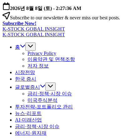
본
2026년 8월 8일 (토)
-
2:27:37 AM
문
Subscribe to our newsletter & never miss our best posts.
으
Subscribe Now!
로
K-STOCK GOBAL INSIGHT
건
글
K-STOCK GOBAL INSIGHT
너
글
로
뛰
로
홈
벌
기
벌
Privacy Policy
증
이용약관 및 면책조항
증
시
저자 정보
시
·
시장전망
·
환
환
한국 증시
율
율
·
글로벌증시
·
금
금리·정책·시장 이슈
금
리
미국주식분석
리
전
투자전략-포트폴리오 관리
전
망
뉴스·리포트
망
분
AI·미래산업
분
석
금리·정책·시장 이슈
석
에너지·원자재