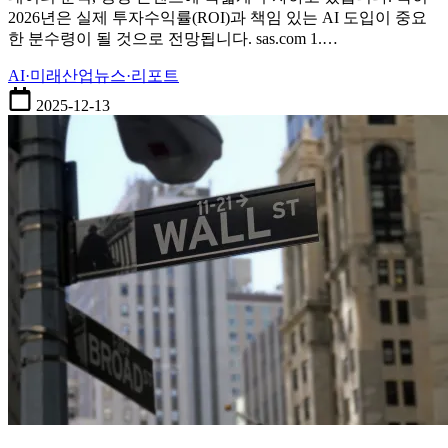
2026년은 실제 투자수익률(ROI)과 책임 있는 AI 도입이 중요
전
한 분수령이 될 것으로 전망됩니다. sas.com 1.…
망
및
AI·미래산업
뉴스·리포트
우
량
2025-12-13
기
업
분
석