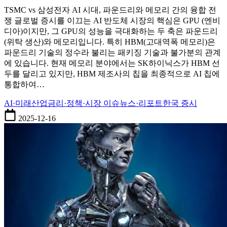
성
TSMC vs 삼성전자 AI 시대, 파운드리와 메모리 간의 융합 전
전
쟁 글로벌 증시를 이끄는 AI 반도체 시장의 핵심은 GPU (엔비
자:
디아)이지만, 그 GPU의 성능을 극대화하는 두 축은 파운드리
HBM3E
(위탁 생산)와 메모리입니다. 특히 HBM(고대역폭 메모리)은
기
파운드리 기술의 정수라 불리는 패키징 기술과 불가분의 관계
술
에 있습니다. 현재 메모리 분야에서는 SK하이닉스가 HBM 선
로
두를 달리고 있지만, HBM 제조사의 칩을 최종적으로 AI 칩에
드
통합하여…
맵
비
AI·미래산업
금리·정책·시장 이슈
뉴스·리포트
한국 증시
교
와
2025-12-16
파
운
드
리
패
권
의
미
래