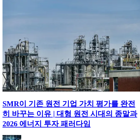
는
구
간
의
특
징
SMR이 기존 원전 기업 가치 평가를 완전
히 바꾸는 이유 | 대형 원전 시대의 종말과
2026 에너지 투자 패러다임