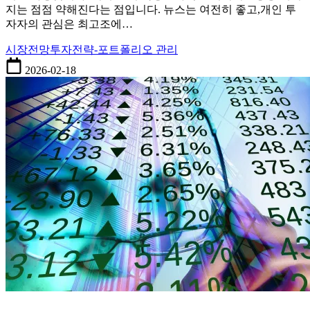
지는 점점 약해진다는 점입니다. 뉴스는 여전히 좋고,개인 투
장
자자의 관심은 최고조에…
기
상
시장전망
투자전략-포트폴리오 관리
승
이
2026-02-18
끝
나
갈
때
나
타
나
는
구
조