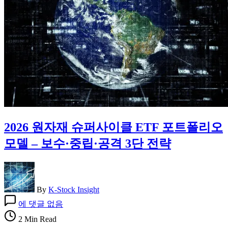
2026 원자재 슈퍼사이클 ETF 포트폴리오
모델 – 보수·중립·공격 3단 전략
By
K-Stock Insight
2026
에 댓글 없음
원
자
2 Min Read