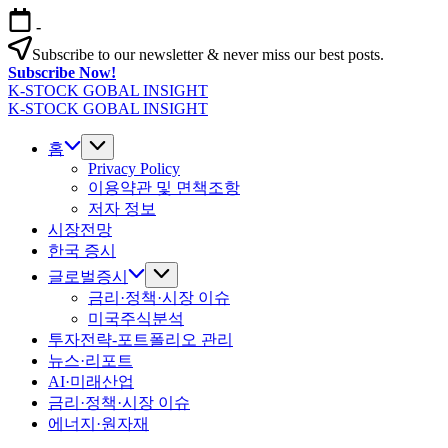
본
-
문
Subscribe to our newsletter & never miss our best posts.
으
Subscribe Now!
로
K-STOCK GOBAL INSIGHT
건
글
K-STOCK GOBAL INSIGHT
너
글
로
뛰
로
홈
벌
기
벌
Privacy Policy
증
이용약관 및 면책조항
증
시
저자 정보
시
·
시장전망
·
환
환
한국 증시
율
율
·
글로벌증시
·
금
금리·정책·시장 이슈
금
리
미국주식분석
리
전
투자전략-포트폴리오 관리
전
망
뉴스·리포트
망
분
AI·미래산업
분
석
금리·정책·시장 이슈
석
에너지·원자재