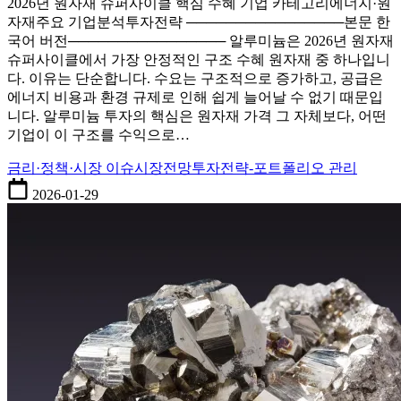
2026년 원자재 슈퍼사이클 핵심 수혜 기업 카테고리에너지·원
재
임
자재주요 기업분석투자전략 ────────────────본문 한
슈
국어 버전──────────────── 알루미늄은 2026년 원자재
퍼
슈퍼사이클에서 가장 안정적인 구조 수혜 원자재 중 하나입니
사
다. 이유는 단순합니다. 수요는 구조적으로 증가하고, 공급은
이
에너지 비용과 환경 규제로 인해 쉽게 늘어날 수 없기 때문입
클
니다. 알루미늄 투자의 핵심은 원자재 가격 그 자체보다, 어떤
핵
기업이 이 구조를 수익으로…
심
수
금리·정책·시장 이슈
시장전망
투자전략-포트폴리오 관리
혜
2026-01-29
기
업
구
조
분
석