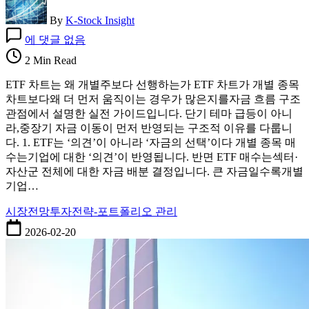
By
K-Stock Insight
ETF
에 댓글 없음
차
트
2 Min Read
는
ETF 차트는 왜 개별주보다 선행하는가 ETF 차트가 개별 종목
왜
차트보다왜 더 먼저 움직이는 경우가 많은지를자금 흐름 구조
개
관점에서 설명한 실전 가이드입니다. 단기 테마 급등이 아니
별
라,중장기 자금 이동이 먼저 반영되는 구조적 이유를 다룹니
주
다. 1. ETF는 ‘의견’이 아니라 ‘자금의 선택’이다 개별 종목 매
보
수는기업에 대한 ‘의견’이 반영됩니다. 반면 ETF 매수는섹터·
다
자산군 전체에 대한 자금 배분 결정입니다. 큰 자금일수록개별
선
기업…
행
하
시장전망
투자전략-포트폴리오 관리
는
2026-02-20
가
–
자
금
흐
름