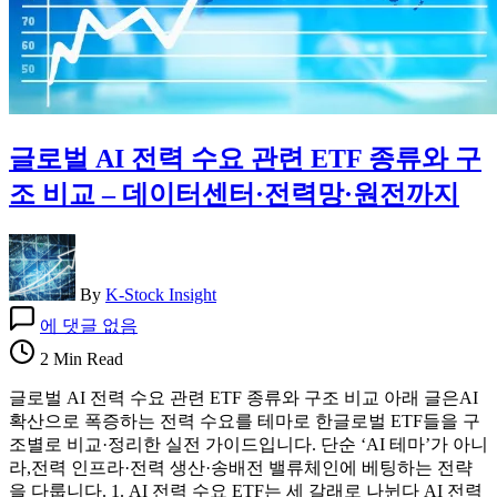
격
3
단
전
략
글로벌 AI 전력 수요 관련 ETF 종류와 구
조 비교 – 데이터센터·전력망·원전까지
By
K-Stock Insight
글
에 댓글 없음
로
2 Min Read
벌
AI
글로벌 AI 전력 수요 관련 ETF 종류와 구조 비교 아래 글은AI
전
확산으로 폭증하는 전력 수요를 테마로 한글로벌 ETF들을 구
력
조별로 비교·정리한 실전 가이드입니다. 단순 ‘AI 테마’가 아니
수
라,전력 인프라·전력 생산·송배전 밸류체인에 베팅하는 전략
요
을 다룹니다. 1. AI 전력 수요 ETF는 세 갈래로 나뉜다 AI 전력