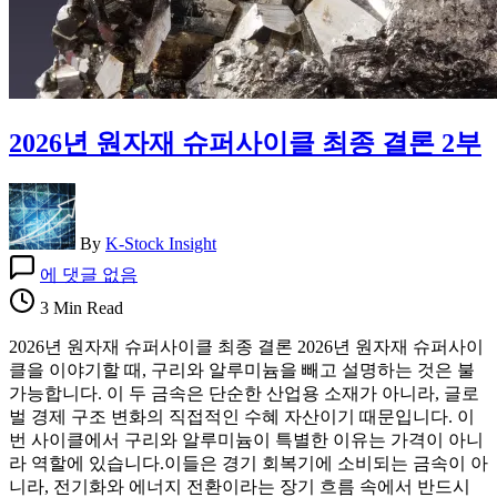
2026년 원자재 슈퍼사이클 최종 결론 2부
By
K-Stock Insight
2026
에 댓글 없음
년
원
3 Min Read
자
2026년 원자재 슈퍼사이클 최종 결론 2026년 원자재 슈퍼사이
재
클을 이야기할 때, 구리와 알루미늄을 빼고 설명하는 것은 불
슈
가능합니다. 이 두 금속은 단순한 산업용 소재가 아니라, 글로
퍼
벌 경제 구조 변화의 직접적인 수혜 자산이기 때문입니다. 이
사
번 사이클에서 구리와 알루미늄이 특별한 이유는 가격이 아니
이
라 역할에 있습니다.이들은 경기 회복기에 소비되는 금속이 아
클
니라, 전기화와 에너지 전환이라는 장기 흐름 속에서 반드시
최