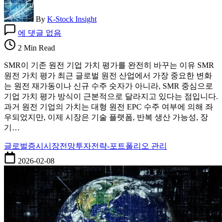
By
K-Stock Insight
SMR
에 댓글 없음
이
기
2 Min Read
존
SMR이 기존 원전 기업 가치 평가를 완전히 바꾸는 이유 SMR
원
원전 가치 평가 최근 글로벌 원전 산업에서 가장 중요한 변화
전
는 원전 재가동이나 신규 수주 숫자가 아니라, SMR 중심으로
기
기업 가치 평가 방식이 근본적으로 달라지고 있다는 점입니다.
업
과거 원전 기업의 가치는 대형 원전 EPC 수주 여부에 의해 좌
가
우되었지만, 이제 시장은 기술 플랫폼, 반복 생산 가능성, 장
치
기…
평
가
글로벌증시
시장전망
투자전략-포트폴리오 관리
를
2026-02-08
완
전
히
바
꾸
는