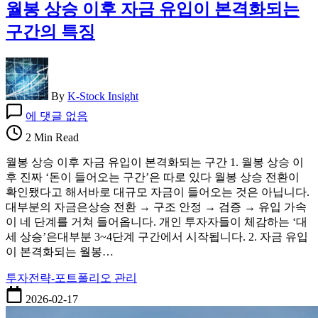
월봉 상승 이후 자금 유입이 본격화되는
구간의 특징
By
K-Stock Insight
월
에 댓글 없음
봉
2 Min Read
상
승
월봉 상승 이후 자금 유입이 본격화되는 구간 1. 월봉 상승 이
이
후 진짜 ‘돈이 들어오는 구간’은 따로 있다 월봉 상승 전환이
후
확인됐다고 해서바로 대규모 자금이 들어오는 것은 아닙니다.
자
대부분의 자금은상승 전환 → 구조 안정 → 검증 → 유입 가속
금
이 네 단계를 거쳐 들어옵니다. 개인 투자자들이 체감하는 ‘대
유
세 상승’은대부분 3~4단계 구간에서 시작됩니다. 2. 자금 유입
입
이 본격화되는 월봉…
이
본
투자전략-포트폴리오 관리
격
2026-02-17
화
되