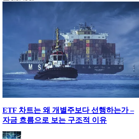
성
·
장
기
보
유
전
략
ETF 차트는 왜 개별주보다 선행하는가 –
자금 흐름으로 보는 구조적 이유