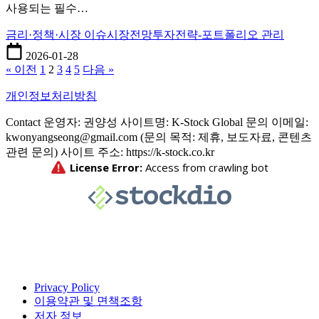
사용되는 필수…
종
결
금리·정책·시장 이슈
시장전망
투자전략-포트폴리오 관리
론
2026-01-28
2
« 이전
1
2
3
4
5
다음 »
부
개인정보처리방침
Contact 운영자: 권양성 사이트명: K-Stock Global 문의 이메일:
kwonyangseong@gmail.com (문의 목적: 제휴, 보도자료, 콘텐츠
관련 문의) 사이트 주소: https://k-stock.co.kr
Privacy Policy
이용약관 및 면책조항
저자 정보