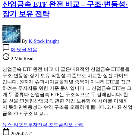
전
산업금속 ETF 완전 비교 – 구조·변동성·
까
장기 보유 전략
지
By
K-Stock Insight
산
에 댓글 없음
업
2 Min Read
금
속
산업금속 ETF 완전 비교 이 글은대표적인 산업금속 ETF들을
ETF
구조·변동성·장기 보유 적합성 기준으로 비교한 실전 가이드
완
입니다. 원자재 슈퍼사이클을개별 종목이 아니라 ETF로 접근
전
하려는 투자자를 위한 기준 문서입니다. 1. 산업금속 ETF는 크
비
게 두 종류다 산업금속 ETF는 구조적으로 두 갈래입니다. 현
교
물·선물 연동형산업금속 관련 기업 보유형 이 차이를 이해하
–
지 못하면변동성과 수익 구조를 오해하게 됩니다. 2. 대표 산업
구
금속 ETF 구조 비교…
조
·
뉴스·리포트
투자전략-포트폴리오 관리
변
동
2026-02-21