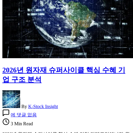
이
유
|
대
형
원
전
시
대
의
종
2026년 원자재 슈퍼사이클 핵심 수혜 기
말
과
업 구조 분석
2026
에
너
지
투
By
K-Stock Insight
2026
자
에 댓글 없음
년
패
원
3 Min Read
러
자
다