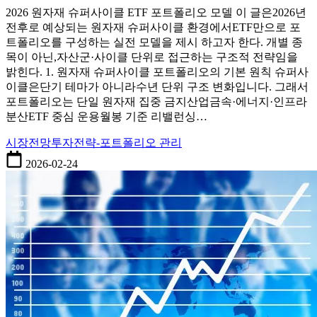
재
2026 원자재 슈퍼사이클 ETF 포트폴리오 모델 이 글은2026년
슈
전후로 예상되는 원자재 슈퍼사이클 환경에서ETF만으로 포
퍼
트폴리오를 구성하는 실전 모델을 제시 하고자 한다. 개별 종
사
목이 아닌,자산군·사이클 단위로 접근하는 구조적 전략임을
이
밝힌다. 1. 원자재 슈퍼사이클 포트폴리오의 기본 원칙 슈퍼사
클
이클은단기 테마가 아니라수년 단위 구조 변화입니다. 그래서
ETF
포트폴리오는 단일 원자재 집중 금지산업금속·에너지·인프라
포
분산ETF 중심 운용월봉 기준 리밸런싱…
트
폴
시장전망
투자전략-포트폴리오 관리
리
오
2026-02-24
모
델
–
보
수
·
중
립
·
공