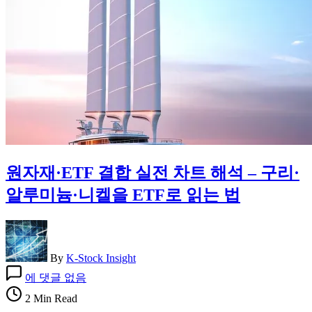
으
로
보
는
구
조
적
이
유
원자재·ETF 결합 실전 차트 해석 – 구리·
알루미늄·니켈을 ETF로 읽는 법
By
K-Stock Insight
원
에 댓글 없음
자
2 Min Read
재