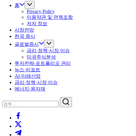
홈
Privacy Policy
이용약관 및 면책조항
저자 정보
시장전망
한국 증시
글로벌증시
금리·정책·시장 이슈
미국주식분석
투자전략-포트폴리오 관리
뉴스·리포트
AI·미래산업
금리·정책·시장 이슈
에너지·원자재
닫
검
기
검
색
https://www.facebook.com/
색
https://twitter.com/
https://t.me/