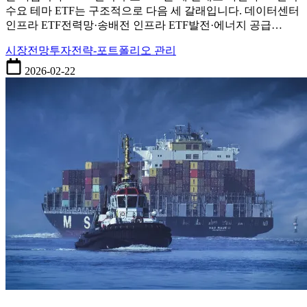
관
수요 테마 ETF는 구조적으로 다음 세 갈래입니다. 데이터센터
련
인프라 ETF전력망·송배전 인프라 ETF발전·에너지 공급…
ETF
종
시장전망
투자전략-포트폴리오 관리
류
와
2026-02-22
구
조
비
교
–
데
이
터
센
터
·
전
력
망
·
원