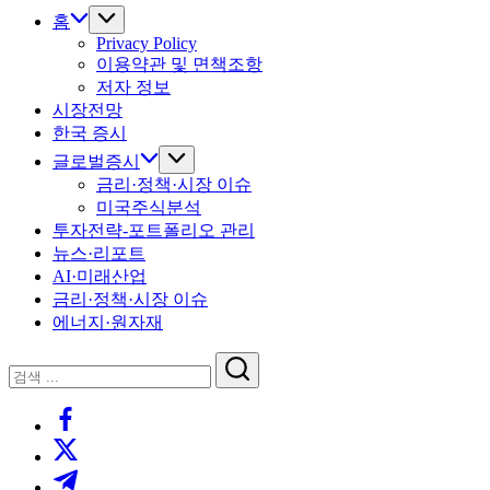
홈
Privacy Policy
이용약관 및 면책조항
저자 정보
시장전망
한국 증시
글로벌증시
금리·정책·시장 이슈
미국주식분석
투자전략-포트폴리오 관리
뉴스·리포트
AI·미래산업
금리·정책·시장 이슈
에너지·원자재
닫
검
기
검
색
https://www.facebook.com/
색
https://twitter.com/
https://t.me/