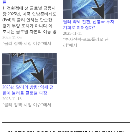
돈
1. 전환점에 선 글로벌 금융시
장 2025년, 미국 연방준비제도
(Fed)의 금리 인하는 단순한
달러 약세 전환, 신흥국 투자
경기 부양 조치가 아니다.이
기회로 이어질까?
조치는 글로벌 자본의 이동 방
2025-11-11
향을 근본적으로 바꾸고 있다.
2025-11-06
"투자전략-포트폴리오 관
미국의 금리 인하 → 달러 약
"금리·정책·시장 이슈"에서
리"에서
세 → 자금 유출 → 신흥국 유
입.이 흐름은 2008년 이후 17
년 만에 다시 재현되는 ‘신흥
국 투자 사이클의 시작’ 신호
로 평가된다. 세계 자금의 흐
름…
2025년 달러의 방향: 약세 전
환이 불러올 글로벌 파장
2025-11-13
"금리·정책·시장 이슈"에서