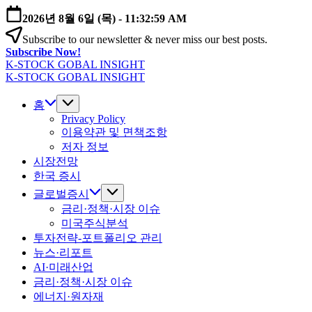
본
2026년 8월 6일 (목)
-
11:32:59 AM
문
Subscribe to our newsletter & never miss our best posts.
으
Subscribe Now!
로
K-STOCK GOBAL INSIGHT
건
글
K-STOCK GOBAL INSIGHT
너
글
로
뛰
로
홈
벌
기
벌
Privacy Policy
증
이용약관 및 면책조항
증
시
저자 정보
시
·
시장전망
·
환
환
한국 증시
율
율
·
글로벌증시
·
금
금리·정책·시장 이슈
금
리
미국주식분석
리
전
투자전략-포트폴리오 관리
전
망
뉴스·리포트
망
분
AI·미래산업
분
석
금리·정책·시장 이슈
석
에너지·원자재