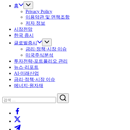
홈
Privacy Policy
이용약관 및 면책조항
저자 정보
시장전망
한국 증시
글로벌증시
금리·정책·시장 이슈
미국주식분석
투자전략-포트폴리오 관리
뉴스·리포트
AI·미래산업
금리·정책·시장 이슈
에너지·원자재
닫
검
기
검
색
https://www.facebook.com/
색
https://twitter.com/
https://t.me/