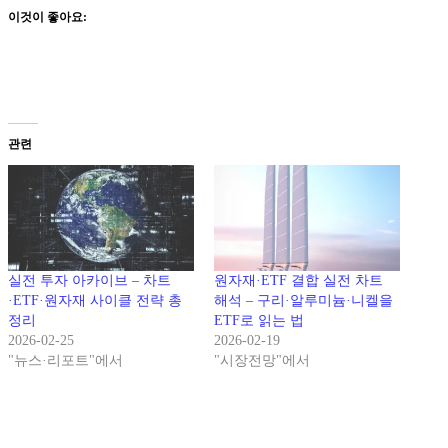
이것이 좋아요:
관련
실전 투자 아카이브 – 차트
원자재·ETF 결합 실전 차트
·ETF·원자재 사이클 전략 총
해석 – 구리·알루미늄·니켈을
정리
ETF로 읽는 법
2026-02-25
2026-02-19
"뉴스·리포트"에서
"시장전망"에서