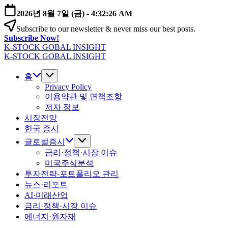
본
2026년 8월 7일 (금)
-
4:32:27 AM
문
Subscribe to our newsletter & never miss our best posts.
으
Subscribe Now!
로
K-STOCK GOBAL INSIGHT
건
글
K-STOCK GOBAL INSIGHT
너
글
로
뛰
로
홈
벌
기
벌
Privacy Policy
증
이용약관 및 면책조항
증
시
저자 정보
시
·
시장전망
·
환
환
한국 증시
율
율
·
글로벌증시
·
금
금리·정책·시장 이슈
금
리
미국주식분석
리
전
투자전략-포트폴리오 관리
전
망
뉴스·리포트
망
분
AI·미래산업
분
석
금리·정책·시장 이슈
석
에너지·원자재