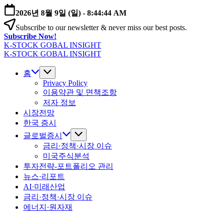
본
2026년 8월 9일 (일)
-
8:44:45 AM
문
Subscribe to our newsletter & never miss our best posts.
으
Subscribe Now!
로
K-STOCK GOBAL INSIGHT
건
글
K-STOCK GOBAL INSIGHT
너
글
로
뛰
로
홈
벌
기
벌
Privacy Policy
증
이용약관 및 면책조항
증
시
저자 정보
시
·
시장전망
·
환
환
한국 증시
율
율
·
글로벌증시
·
금
금리·정책·시장 이슈
금
리
미국주식분석
리
전
투자전략-포트폴리오 관리
전
망
뉴스·리포트
망
분
AI·미래산업
분
석
금리·정책·시장 이슈
석
에너지·원자재