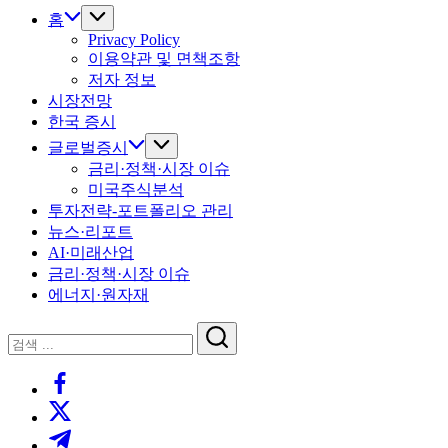
홈
Privacy Policy
이용약관 및 면책조항
저자 정보
시장전망
한국 증시
글로벌증시
금리·정책·시장 이슈
미국주식분석
투자전략-포트폴리오 관리
뉴스·리포트
AI·미래산업
금리·정책·시장 이슈
에너지·원자재
닫
검
기
검
색
https://www.facebook.com/
색
https://twitter.com/
https://t.me/