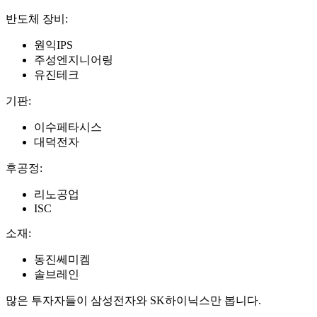
반도체 장비:
원익IPS
주성엔지니어링
유진테크
기판:
이수페타시스
대덕전자
후공정:
리노공업
ISC
소재:
동진쎄미켐
솔브레인
많은 투자자들이 삼성전자와 SK하이닉스만 봅니다.