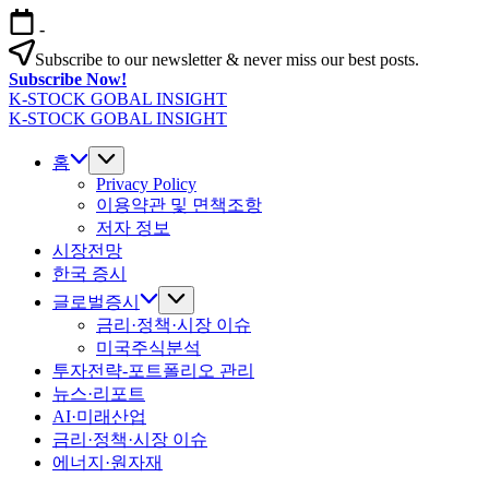
본
-
문
Subscribe to our newsletter & never miss our best posts.
으
Subscribe Now!
로
K-STOCK GOBAL INSIGHT
건
글
K-STOCK GOBAL INSIGHT
너
글
로
뛰
로
홈
벌
기
벌
Privacy Policy
증
이용약관 및 면책조항
증
시
저자 정보
시
·
시장전망
·
환
환
한국 증시
율
율
·
글로벌증시
·
금
금리·정책·시장 이슈
금
리
미국주식분석
리
전
투자전략-포트폴리오 관리
전
망
뉴스·리포트
망
분
AI·미래산업
분
석
금리·정책·시장 이슈
석
에너지·원자재