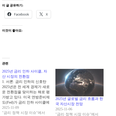
이 글 공유하기:
Facebook
X
이것이 좋아요:
관련
2025년 금리 인하 사이클, 자
산 시장의 전환점
1. 서론: 금리 인하의 신호탄
2025년은 전 세계 경제가 새로
운 전환점을 맞이하는 해로 평
가받고 있다. 미국 연방준비제
2025년 글로벌 금리 흐름과 한
도(Fed)가 금리 인하 사이클에
국 자산시장 전망
본격적으로 돌입할 가능성이
2025-11-09
2025-11-06
높아지면서,글로벌 금융시장
"금리·정책·시장 이슈"에서
"금리·정책·시장 이슈"에서