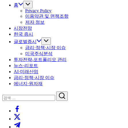
홈
Privacy Policy
이용약관 및 면책조항
저자 정보
시장전망
한국 증시
글로벌증시
금리·정책·시장 이슈
미국주식분석
투자전략-포트폴리오 관리
뉴스·리포트
AI·미래산업
금리·정책·시장 이슈
에너지·원자재
닫
검
기
검
색
https://www.facebook.com/
색
https://twitter.com/
https://t.me/