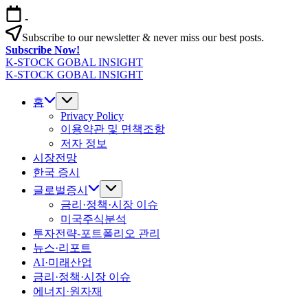
본
-
문
Subscribe to our newsletter & never miss our best posts.
으
Subscribe Now!
로
K-STOCK GOBAL INSIGHT
건
글
K-STOCK GOBAL INSIGHT
너
글
로
뛰
로
홈
벌
기
벌
Privacy Policy
증
이용약관 및 면책조항
증
시
저자 정보
시
·
시장전망
·
환
환
한국 증시
율
율
·
글로벌증시
·
금
금리·정책·시장 이슈
금
리
미국주식분석
리
전
투자전략-포트폴리오 관리
전
망
뉴스·리포트
망
분
AI·미래산업
분
석
금리·정책·시장 이슈
석
에너지·원자재