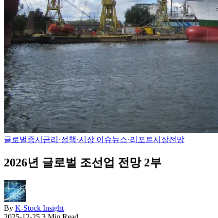
글로벌증시
금리·정책·시장 이슈
뉴스·리포트
시장전망
2026년 글로벌 조선업 전망 2부
By
K-Stock Insight
2025-12-25
3 Min Read