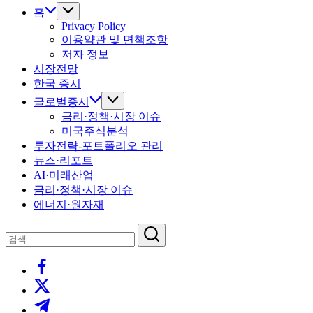
홈
Privacy Policy
이용약관 및 면책조항
저자 정보
시장전망
한국 증시
글로벌증시
금리·정책·시장 이슈
미국주식분석
투자전략-포트폴리오 관리
뉴스·리포트
AI·미래산업
금리·정책·시장 이슈
에너지·원자재
닫
검
기
검
색
https://www.facebook.com/
색
https://twitter.com/
https://t.me/