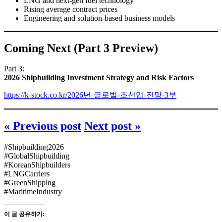
LNG and next-gen fuel technology
Rising average contract prices
Engineering and solution-based business models
Coming Next (Part 3 Preview)
Part 3:
2026 Shipbuilding Investment Strategy and Risk Factors
https://k-stock.co.kr/2026년-글로벌-조선업-전망-3부
« Previous post
Next post »
#Shipbuilding2026
#GlobalShipbuilding
#KoreanShipbuilders
#LNGCarriers
#GreenShipping
#MaritimeIndustry
이 글 공유하기: