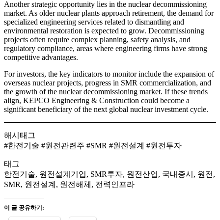
Another strategic opportunity lies in the nuclear decommissioning
market. As older nuclear plants approach retirement, the demand for
specialized engineering services related to dismantling and
environmental restoration is expected to grow. Decommissioning
projects often require complex planning, safety analysis, and
regulatory compliance, areas where engineering firms have strong
competitive advantages.
For investors, the key indicators to monitor include the expansion of
overseas nuclear projects, progress in SMR commercialization, and
the growth of the nuclear decommissioning market. If these trends
align, KEPCO Engineering & Construction could become a
significant beneficiary of the next global nuclear investment cycle.
해시태그
#한전기술 #원전관련주 #SMR #원전설계 #원전투자
태그
한전기술, 원전설계기업, SMR투자, 원전산업, 국내증시, 원전,
SMR, 원전설계, 원전해체, 전력인프라
이 글 공유하기: