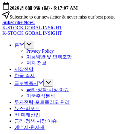
본
2026년 8월 9일 (일)
-
6:17:08 AM
문
Subscribe to our newsletter & never miss our best posts.
으
Subscribe Now!
로
K-STOCK GOBAL INSIGHT
건
글
K-STOCK GOBAL INSIGHT
너
글
로
뛰
로
홈
벌
기
벌
Privacy Policy
증
이용약관 및 면책조항
증
시
저자 정보
시
·
시장전망
·
환
환
한국 증시
율
율
·
글로벌증시
·
금
금리·정책·시장 이슈
금
리
미국주식분석
리
전
투자전략-포트폴리오 관리
전
망
뉴스·리포트
망
분
AI·미래산업
분
석
금리·정책·시장 이슈
석
에너지·원자재