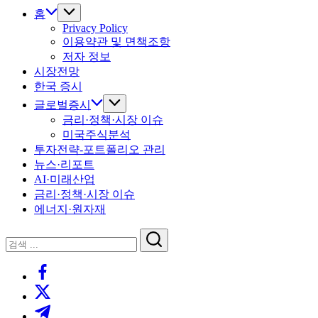
홈
Privacy Policy
이용약관 및 면책조항
저자 정보
시장전망
한국 증시
글로벌증시
금리·정책·시장 이슈
미국주식분석
투자전략-포트폴리오 관리
뉴스·리포트
AI·미래산업
금리·정책·시장 이슈
에너지·원자재
닫
검
기
검
색
https://www.facebook.com/
색
https://twitter.com/
https://t.me/