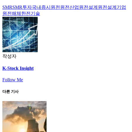
SMR
SMR투자
국내증시
원전
원전산업
원전설계
원전설계기업
원전해체
한전기술
작성자
K-Stock Insight
Follow Me
다른 기사