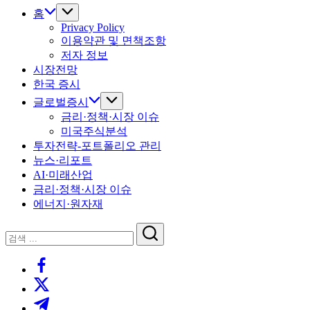
홈
Privacy Policy
이용약관 및 면책조항
저자 정보
시장전망
한국 증시
글로벌증시
금리·정책·시장 이슈
미국주식분석
투자전략-포트폴리오 관리
뉴스·리포트
AI·미래산업
금리·정책·시장 이슈
에너지·원자재
닫
검
기
검
색
https://www.facebook.com/
색
https://twitter.com/
https://t.me/