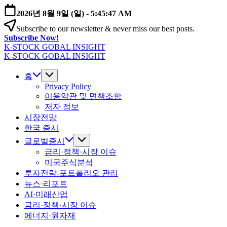
본
2026년 8월 9일 (일)
-
5:45:48 AM
문
Subscribe to our newsletter & never miss our best posts.
으
Subscribe Now!
로
K-STOCK GOBAL INSIGHT
건
글
K-STOCK GOBAL INSIGHT
너
글
로
뛰
로
홈
벌
기
벌
Privacy Policy
증
이용약관 및 면책조항
증
시
저자 정보
시
·
시장전망
·
환
환
한국 증시
율
율
·
글로벌증시
·
금
금리·정책·시장 이슈
금
리
미국주식분석
리
전
투자전략-포트폴리오 관리
전
망
뉴스·리포트
망
분
AI·미래산업
분
석
금리·정책·시장 이슈
석
에너지·원자재