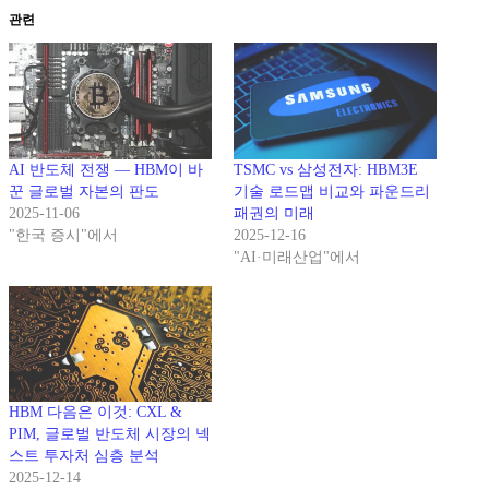
관련
AI 반도체 전쟁 — HBM이 바
TSMC vs 삼성전자: HBM3E
꾼 글로벌 자본의 판도
기술 로드맵 비교와 파운드리
2025-11-06
패권의 미래
"한국 증시"에서
2025-12-16
"AI·미래산업"에서
HBM 다음은 이것: CXL &
PIM, 글로벌 반도체 시장의 넥
스트 투자처 심층 분석
2025-12-14