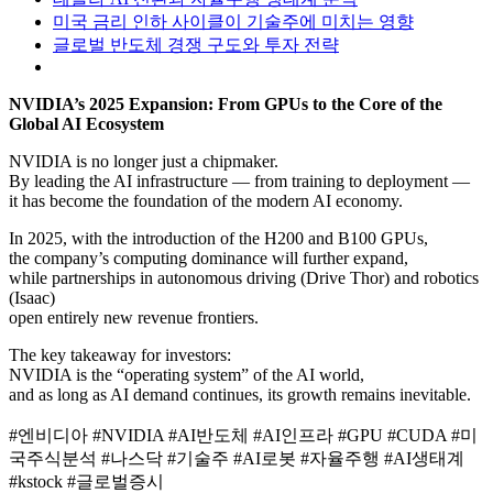
미국 금리 인하 사이클이 기술주에 미치는 영향
글로벌 반도체 경쟁 구도와 투자 전략
NVIDIA’s 2025 Expansion: From GPUs to the Core of the
Global AI Ecosystem
NVIDIA is no longer just a chipmaker.
By leading the AI infrastructure — from training to deployment —
it has become the foundation of the modern AI economy.
In 2025, with the introduction of the H200 and B100 GPUs,
the company’s computing dominance will further expand,
while partnerships in autonomous driving (Drive Thor) and robotics
(Isaac)
open entirely new revenue frontiers.
The key takeaway for investors:
NVIDIA is the “operating system” of the AI world,
and as long as AI demand continues, its growth remains inevitable.
#엔비디아 #NVIDIA #AI반도체 #AI인프라 #GPU #CUDA #미
국주식분석 #나스닥 #기술주 #AI로봇 #자율주행 #AI생태계
#kstock #글로벌증시