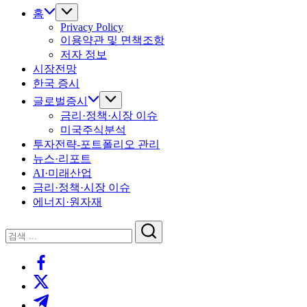
홈
Privacy Policy
이용약관 및 면책조항
저자 정보
시장전망
한국 증시
글로벌증시
금리·정책·시장 이슈
미국주식분석
투자전략-포트폴리오 관리
뉴스·리포트
AI·미래산업
금리·정책·시장 이슈
에너지·원자재
닫
검
기
검
색
https://www.facebook.com/
색
https://twitter.com/
https://t.me/