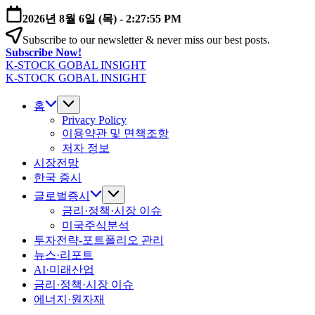
본
2026년 8월 6일 (목)
-
2:27:56 PM
문
Subscribe to our newsletter & never miss our best posts.
으
Subscribe Now!
로
K-STOCK GOBAL INSIGHT
건
글
K-STOCK GOBAL INSIGHT
너
글
로
뛰
로
홈
벌
기
벌
Privacy Policy
증
이용약관 및 면책조항
증
시
저자 정보
시
·
시장전망
·
환
환
한국 증시
율
율
·
글로벌증시
·
금
금리·정책·시장 이슈
금
리
미국주식분석
리
전
투자전략-포트폴리오 관리
전
망
뉴스·리포트
망
분
AI·미래산업
분
석
금리·정책·시장 이슈
석
에너지·원자재