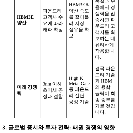
품질과 수
HBM3E의
율에서 경
파운드리
양산 속도
쟁력을 입
HBM3E
고객사 수
를 끌어올
증하면 파
양산
요에 따라
려 시장
운드리 고
캐파 확장
점유율 확
객사를 확
보
보하는 데
유리하게
작용합니
다.
결국 파운
드리 기술
High-K
과 HBM
Metal Gate
3nm 이하
미래 경쟁
의 융합
등 파운드
초미세 공
력
능력이 최
리 선단
정과 결합
종 승부를
공정 기술
가를 것입
니다.
3. 글로벌 증시와 투자 전략: 패권 경쟁의 영향