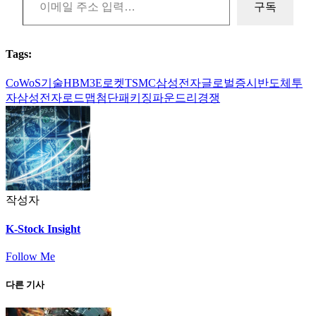
구독
Tags:
CoWoS기술
HBM3E로켓
TSMC삼성전자
글로벌증시
반도체투
자
삼성전자로드맵
첨단패키징
파운드리경쟁
작성자
K-Stock Insight
Follow Me
다른 기사