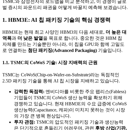
TSMC와 삼성전자의 로드맵을 비교 분석하고, 이 경쟁이 글로
벌 증시의 파운드리 패권을 어떻게 바꿀지 예측해 보겠습니다.
1. HBM3E: AI 칩 패키징 기술의 핵심 경쟁력
HBM3E는 현재 최고 사양인 HBM3의 다음 세대로,
더 높은 대
역폭
과
더 낮은 발열
을 목표로 합니다. 중요한 것은 HBM 칩
자체를 만드는 기술뿐만 아니라, 이 칩을 GPU와 함께 고밀도
로 연결하는
첨단 패키징(Advanced Packaging)
기술입니다.
1.1. TSMC의 CoWoS 기술: 시장 지배력의 근원
TSMC는 CoWoS(Chip-on-Wafer-on-Substrate)라는 독점적인
2.5D 패키징 기술을 통해 AI 칩 시장을 지배하고 있습니다.
강력한 독점력:
엔비디아를 비롯한 주요 팹리스(Fabless)
기업들이 TSMC의 CoWoS 생산 능력을 확보하기 위해
경쟁하고 있습니다. 현재 HBM3E의 수요 급증에 CoWoS
생산능력(Capacitance, 캐파)이 미치지 못하는 것이 시장
의 가장 큰 병목 현상입니다.
투자 관점:
TSMC의 압도적인 패키징 기술과 생산능력
은 단기적으로 흔들리기 어려우며, 관련
후방 산업(기판,