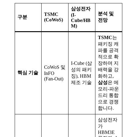
삼성전자
분석 및
TSMC
(I-
구분
(CoWoS)
전망
Cube/HB
M)
TSMC
는
패키징 캐
파를 공격
적으로 확
I-Cube (삼
장하며 지
CoWoS 및
성의 패키
배력을 강
핵심 기술
InFO
징), HBM
화하고,
(Fan-Out)
제조 기술
삼성
은 메
모리-파운
드리 통합
으로 경쟁
합니다.
삼성전자
가
HBM3E