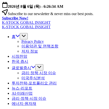
본
2026년 8월 6일 (목)
-
6:26:35 AM
문
Subscribe to our newsletter & never miss our best posts.
으
Subscribe Now!
로
K-STOCK GOBAL INSIGHT
건
글
K-STOCK GOBAL INSIGHT
너
글
로
뛰
로
홈
벌
기
벌
Privacy Policy
증
이용약관 및 면책조항
증
시
저자 정보
시
·
시장전망
·
환
환
한국 증시
율
율
·
글로벌증시
·
금
금리·정책·시장 이슈
금
리
미국주식분석
리
전
투자전략-포트폴리오 관리
전
망
뉴스·리포트
망
분
AI·미래산업
분
석
금리·정책·시장 이슈
석
에너지·원자재