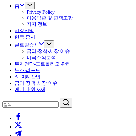
홈
Privacy Policy
이용약관 및 면책조항
저자 정보
시장전망
한국 증시
글로벌증시
금리·정책·시장 이슈
미국주식분석
투자전략-포트폴리오 관리
뉴스·리포트
AI·미래산업
금리·정책·시장 이슈
에너지·원자재
닫
검
기
검
색
https://www.facebook.com/
색
https://twitter.com/
https://t.me/