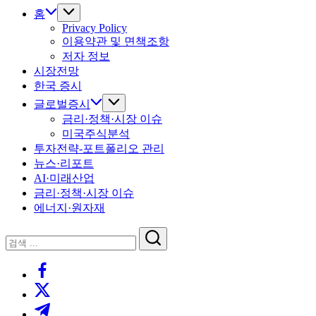
홈
Privacy Policy
이용약관 및 면책조항
저자 정보
시장전망
한국 증시
글로벌증시
금리·정책·시장 이슈
미국주식분석
투자전략-포트폴리오 관리
뉴스·리포트
AI·미래산업
금리·정책·시장 이슈
에너지·원자재
닫
검
기
검
색
https://www.facebook.com/
색
https://twitter.com/
https://t.me/