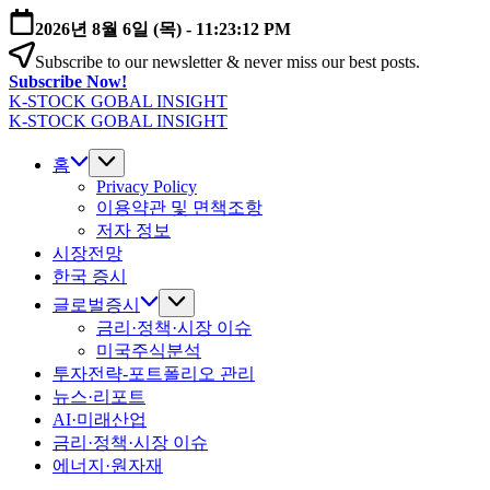
본
2026년 8월 6일 (목)
-
11:23:12 PM
문
Subscribe to our newsletter & never miss our best posts.
으
Subscribe Now!
로
K-STOCK GOBAL INSIGHT
건
글
K-STOCK GOBAL INSIGHT
너
글
로
뛰
로
홈
벌
기
벌
Privacy Policy
증
이용약관 및 면책조항
증
시
저자 정보
시
·
시장전망
·
환
환
한국 증시
율
율
·
글로벌증시
·
금
금리·정책·시장 이슈
금
리
미국주식분석
리
전
투자전략-포트폴리오 관리
전
망
뉴스·리포트
망
분
AI·미래산업
분
석
금리·정책·시장 이슈
석
에너지·원자재